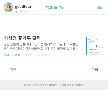
goodtour
전체 글 (5)
goodtour ✅
기상청 꽃가루 달력
많은 분들이 봄철마다 고민하는 알레르기 비염과 그 주범인
꽃가루에 대해 이야기해볼까 합니다. 특히 꽃가루 달력을 통
해 언제 어떤 꽃가루가 날리는지 미리 확인하고 예방할 수
카테고리 없음
2025. 5. 13. 23:07
있는 방법들을 자세히 알려드릴게요. 기상청 꽃가루 바로가
기👆 꽃가루 달력이란? 꽃가루 달력이란, 계절과 지역에 따
라 공기 중에 날리는 꽃가루의 종류와 시기를 정리한 표입니
이전
다음
다. 이 달력을 활용하면 특정 시기에 어떤 꽃가루가 유행하
는지를 미리 예측할 수 있어, 알레르기 증상을 사전에 예방
하는 데 큰 도움이 됩니다.꽃가루가 알레르기를 유발하는 원
Blog is powered by
/ Designed by
리 꽃가루는 식물의 수정을 위한 생식세포로, 바람이나 곤
Tistory
Tistory
충에 의해 퍼집니다. 특히 바람에 날리는 풍매화 식물의 꽃
가루는 호흡기 알레르기를 유발하는 주요 원인으로 알려져
있으며, 알레르기 비염..