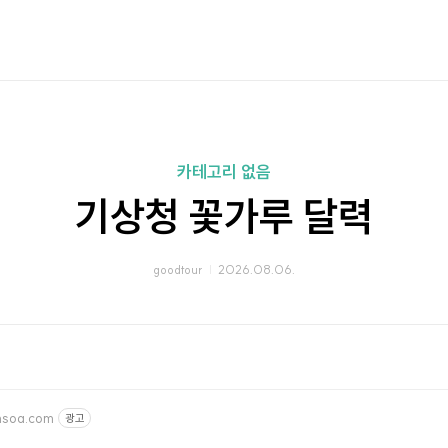
카테고리 없음
기상청 꽃가루 달력
goodtour
2026.08.06.
msoa.com
광고
원