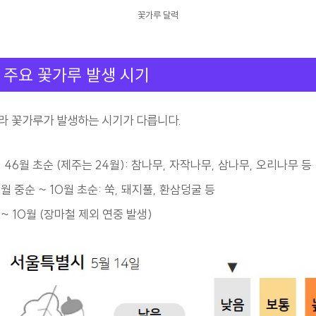
꽃가루 달력
 주요 꽃가루 발생 시기
라 꽃가루가 발생하는 시기가 다릅니다.
 46월 초순 (제주는 24월): 참나무, 자작나무, 삼나무, 오리나무 등
8월 중순 ~ 10월 초순: 쑥, 돼지풀, 환삼덩굴 등
 ~ 10월 (장마철 제외 연중 발생)