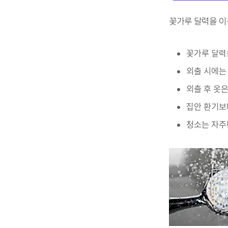
꽃가루 달력을 이
꽃가루 달력
외출 시에는 
외출 후 옷은
집안 환기보
청소는 자주!