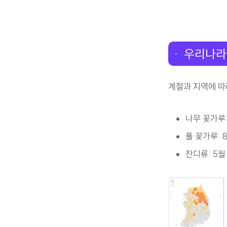
우리나라
계절과 지역에 따
나무 꽃가루:
풀 꽃가루: 
잔디류: 5월