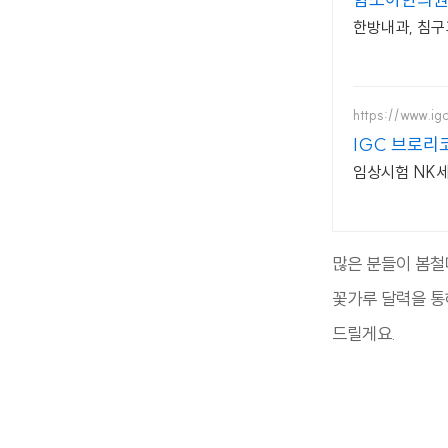
한방내과, 침구
https://www.ig
IGC 브로리
임상시험 NK세
많은 분들이 봄철
꽃가루 달력을 통
드릴게요.