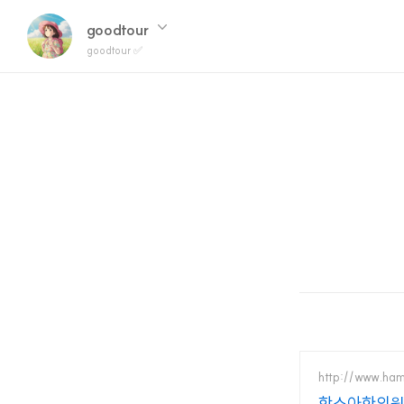
goodtour
goodtour ✅
http://www.ha
함소아한의